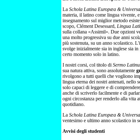
La
Schola Latina Europæa & Universa
materia, il latino come lingua vivente, e
insegnamento sul miglior metodo esiste
scopo, Clément Desessard,
Lingua Lati
sulla collana «Assimil». Due opzioni 
una molto progressiva su due anni scolast
più sostenuta, su un anno scolastico. L
svolge inizialmente sia in inglese sia i
certo momento solo in latino.
I nostri corsi, col titolo di
Sermo Latinu
sua natura attiva, sono assolutamente
g
rivolgono a tutti quelli che vogliono impa
lingua eterna dei nostri antenati, nello 
solo capaci di leggere e di comprendere 
anche di scriverlo facilmente e di parla
ogni circostanza per renderlo alla vita at
quotidiano.
La
Schola Latina Europæa & Universa
ventesimo e ultimo anno scolastico in s
Avvisi degli studenti