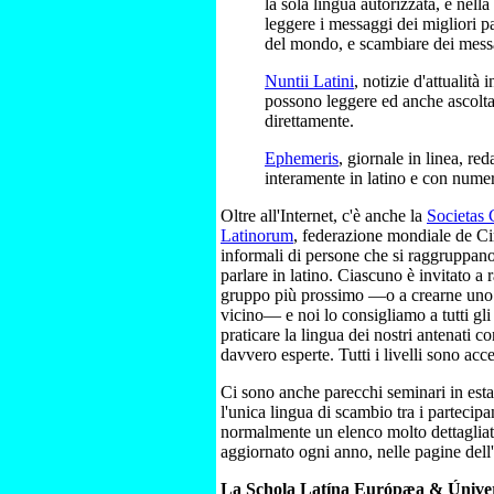
la sola lingua autorizzata, e nella
leggere i messaggi dei migliori pa
del mondo, e scambiare dei messa
Nuntii Latini
, notizie d'attualità i
possono leggere ed anche ascolta
direttamente.
Ephemeris
, giornale in linea, red
interamente in latino e con numer
Oltre all'Internet, c'è anche la
Societas 
Latinorum
, federazione mondiale de Cir
informali di persone che si raggruppan
parlare in latino. Ciascuno è invitato a 
gruppo più prossimo —o a crearne uno 
vicino— e noi lo consigliamo a tutti gli 
praticare la lingua dei nostri antenati c
davvero esperte. Tutti i livelli sono accet
Ci sono anche parecchi seminari in estat
l'unica lingua di scambio tra i partecipan
normalmente un elenco molto dettagliato
aggiornato ogni anno, nelle pagine del
La Schola Latína Európæa & Úniver