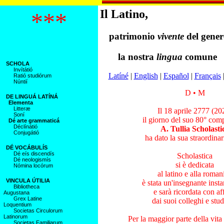
Il Latino,
***
patrimonio
vivente
del gene
la nostra
lingua
comune
SCHOLA
Invítátió
Latíné
|
English
|
Español
|
Français
|
Ratió studiórum
Núntií
D • M
DE LINGUÁ LATÍNÁ
Elementa
Litteræ
Il 18 aprile 2777 (20
Soní
il giorno del suo 80° co
Dé arte grammaticá
Déclínátió
A. Tullia Scholasti
Conjugátió
ha dato la sua straordinar
DÉ VOCÁBULÍS
Dé eís discendís
Scholastica
Dé neologismís
si è dedicata
Nómina locórum
al latino e alla romani
VINCULA ÚTILIA
è stata un'insegnante insta
Bibliotheca
e sarà ricordata con af
Augustana
Grex Latine
dai suoi colleghi e stud
Loquentium
Societas Circulorum
Latinorum
Per la maggior parte della vit
Societas Familiarum