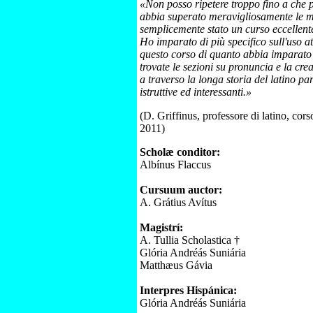
«Non posso ripetere troppo fino a che 
abbia superato meravigliosamente le mie
semplicemente stato un curso eccellente
Ho imparato di più specifico sull'uso att
questo corso di quanto abbia imparato
trovate le sezioni su pronuncia e la cre
a traverso la longa storia del latino pa
istruttive ed interessanti.»
(D. Griffinus, professore di latino, cor
2011)
Scholæ conditor:
Albínus Flaccus
Cursuum auctor:
A. Grátius Avítus
Magistrí:
A. Tullia Scholastica †
Glória Andréás Suniária
Matthæus Gávia
Interpres Hispánica:
Glória Andréás Suniária