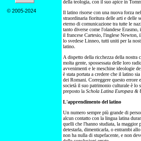
della teologia, con il suo apice in To
© 2005-2024
Il latino risorse con una nuova forza ne
straordinaria fioritura delle arti e dell
eterno di comunicazione tra tutte le naz
tanto diverse come l'olandese Erasmo, 
il francese Cartesio, l'inglese Newton, 
lo svedese Linneo, tutti uniti per la nos
latino.
A dispetto della ricchezza della nostra c
molta gente, spossessata delle loro radic
avvenimenti e le meschine ideologie deg
è stata portata a credere che il latino si
dei Romani. Correggere questo errore e r
società il suo patrimonio culturale è lo 
preposto la
Schola Latina Europæa & U
L'apprendimento del latino
Un numero sempre più grande di perso
alcun contatto con la lingua latina durant
quelli che l'hanno studiata, la maggior 
detestarla, dimenticarla, o entrambi all
non ha nulla di stupefacente, e non dev
delle conclusioni errate.