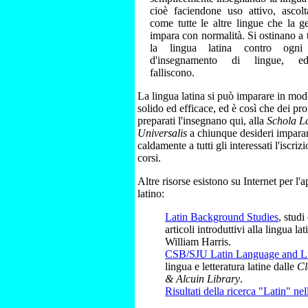
cioè faciendone uso attivo, ascol
come tutte le altre lingue che la g
impara con normalità. Si ostinano a 
la lingua latina contro ogni
d'insegnamento di lingue, ed
falliscono.
La lingua latina si può imparare in mod
solido ed efficace, ed è così che dei pro
preparati l'insegnano qui, alla
Schola L
Universalis
a chiunque desideri impararl
caldamente a tutti gli interessati l'iscri
corsi.
Altre risorse esistono su Internet per l
latino:
Latin Background Studies
, studi
articoli introduttivi alla lingua lat
William Harris.
CSB/SJU Latin Language and Li
lingua e letteratura latine dalle
Cl
& Alcuin Library
.
Risultati della ricerca "Latin" ne