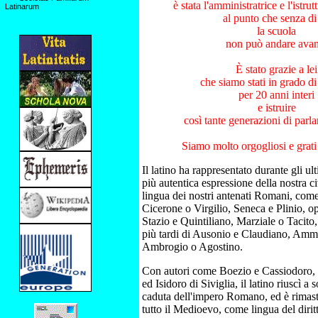
è stata l'amministratrice e l'istrut
Latinarum
al punto che senza di 
la scuola
non può andare avan
È stato grazie a lei
che siamo stati in grado di
per 20 anni interi
e istruire
così tante generazioni di parlan
Siamo molto orgogliosi e grati
Il latino ha rappresentato durante gli ult
più autentica espressione della nostra ci
lingua dei nostri antenati Romani, come
Cicerone o Virgilio, Seneca e Plinio, o
Stazio e Quintiliano, Marziale o Tacito,
più tardi di Ausonio e Claudiano, Amm
Ambrogio o Agostino.
Con autori come Boezio e Cassiodoro, 
ed Isidoro di Siviglia, il latino riuscì a 
caduta dell'impero Romano, ed è rimast
tutto il Medioevo, come lingua del diritt