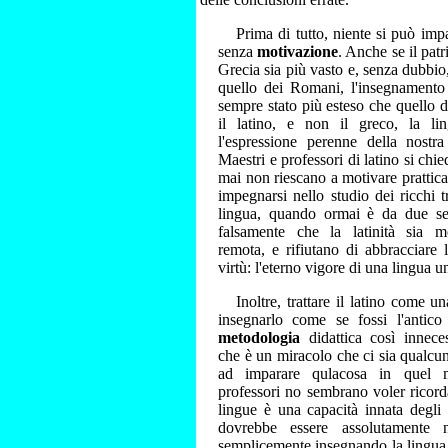
Prima di tutto, niente si può imp
senza
motivazione
. Anche se il pat
Grecia sia più vasto e, senza dubbio,
quello dei Romani, l'insegnamento 
sempre stato più esteso che quello d
il latino, e non il greco, la li
l'espressione perenne della nostr
Maestri e professori di latino si ch
mai non riescano a motivare pratti
impegnarsi nello studio dei ricchi t
lingua, quando ormai è da due se
falsamente che la latinità sia mor
remota, e rifiutano di abbracciare 
virtù: l'eterno vigore di una lingua u
Inoltre, trattare il latino come 
insegnarlo come se fossi l'antico
metodologia
didattica così innece
che è un miracolo che ci sia qualcun
ad imparare qulacosa in quel 
professori no sembrano voler ricord
lingue è una capacità innata degli
dovrebbe essere assolutamente n
semplicemente insegnando la lingua