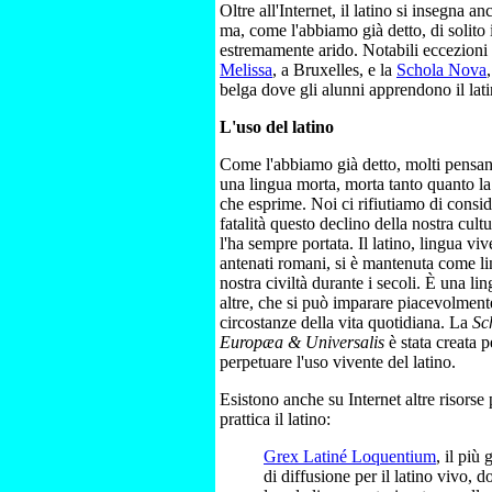
Oltre all'Internet, il latino si insegna 
ma, come l'abbiamo già detto, di solito
estremamente arido. Notabili eccezioni
Melissa
, a Bruxelles, e la
Schola Nova
belga dove gli alunni apprendono il lati
L'uso del latino
Come l'abbiamo già detto, molti pensano
una lingua morta, morta tanto quanto la
che esprime. Noi ci rifiutiamo di cons
fatalità questo declino della nostra cult
l'ha sempre portata. Il latino, lingua viv
antenati romani, si è mantenuta come li
nostra civiltà durante i secoli. È una li
altre, che si può imparare piacevolmente 
circostanze della vita quotidiana. La
Sc
Europæa & Universalis
è stata creata 
perpetuare l'uso vivente del latino.
Esistono anche su Internet altre risorse 
prattica il latino:
Grex Latiné Loquentium
, il più
di diffusione per il latino vivo, do