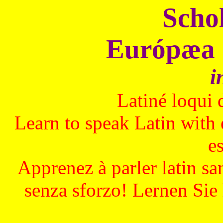
Scho
Európæa 
i
Latiné loqui 
Learn to speak Latin with 
e
Apprenez à parler latin sa
senza sforzo! Lernen Sie